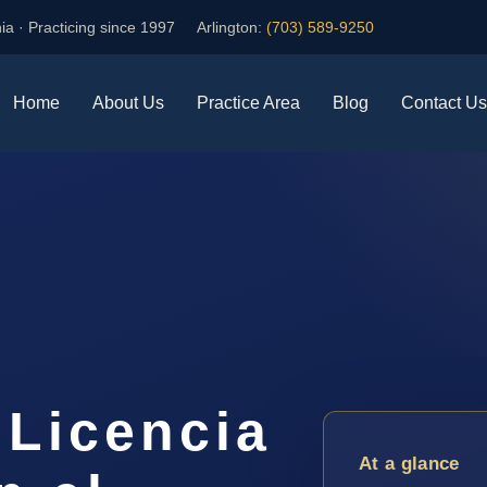
ia · Practicing since 1997
Arlington:
(703) 589-9250
Home
About Us
Practice Area
Blog
Contact Us
a
 Licencia
At a glance