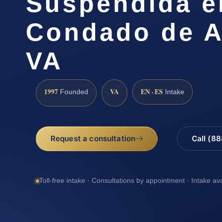
Suspendida e
Condado de A
VA
1997
VA
EN · ES
Founded
Intake
Request a consultation
Call (8
Toll-free intake · Consultations by appointment · Intake av