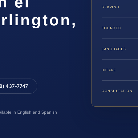
n el
SERVING
rlington,
FOUNDED
LANGUAGES
INTAKE
88) 437-7747
CONSULTATION
ailable in English and Spanish