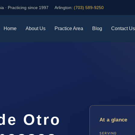
ia · Practicing since 1997
Arlington:
(703) 589-9250
Home
About Us
Practice Area
Blog
Contact Us
a
de Otro
At a glance
SERVING