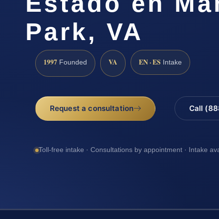
Estado en Ma
Park, VA
1997
VA
EN · ES
Founded
Intake
Request a consultation
Call (8
Toll-free intake · Consultations by appointment · Intake av