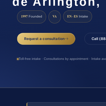
de Arlington, 
1997
VA
EN · ES
Founded
Intake
Request a consultation
Call (8
Toll-free intake · Consultations by appointment · Intake av