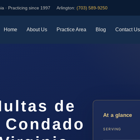
ia · Practicing since 1997
Arlington:
(703) 589-9250
Home
About Us
Practice Area
Blog
Contact Us
ultas de
At a glance
l Condado
SERVING