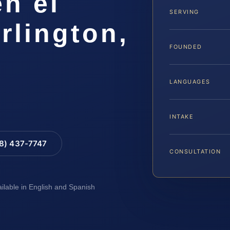
n el
SERVING
rlington,
FOUNDED
LANGUAGES
INTAKE
88) 437-7747
CONSULTATION
ailable in English and Spanish