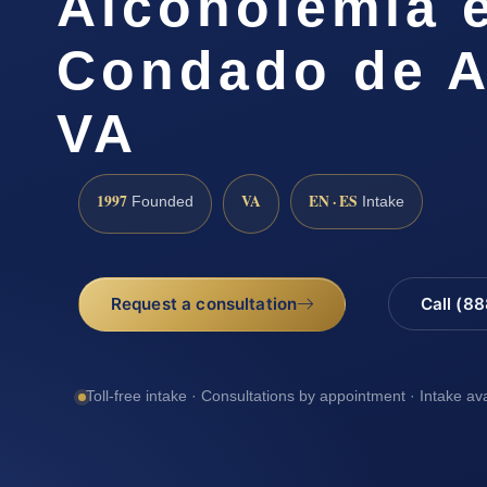
Alcoholemia e
Condado de A
VA
1997
VA
EN · ES
Founded
Intake
Request a consultation
Call (8
Toll-free intake · Consultations by appointment · Intake av