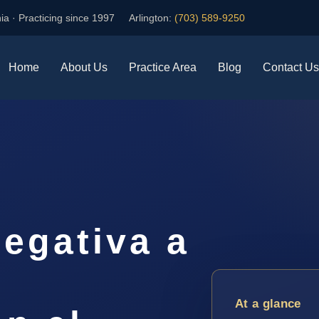
ia · Practicing since 1997
Arlington:
(703) 589-9250
Home
About Us
Practice Area
Blog
Contact Us
egativa a
At a glance