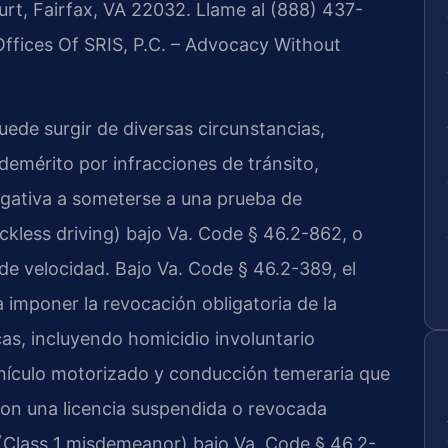
rt, Fairfax, VA 22032. Llame al (888) 437-
Offices Of SRIS, P.C. – Advocacy Without
uede surgir de diversas circunstancias,
emérito por infracciones de tránsito,
negativa a someterse a una prueba de
ckless driving) bajo Va. Code § 46.2-862, o
e velocidad. Bajo Va. Code § 46.2-389, el
a imponer la revocación obligatoria de la
cas, incluyendo homicidio involuntario
ehículo motorizado y conducción temeraria que
con una licencia suspendida o revocada
 (Class 1 misdemeanor) bajo Va. Code § 46.2-