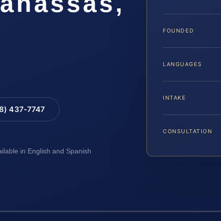
Manassas,
FOUNDED
LANGUAGES
INTAKE
88) 437-7747
CONSULTATION
ailable in English and Spanish