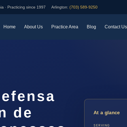
ia · Practicing since 1997
Arlington:
(703) 589-9250
Home
About Us
Practice Area
Blog
Contact Us
efensa
n de
At a glance
SERVING