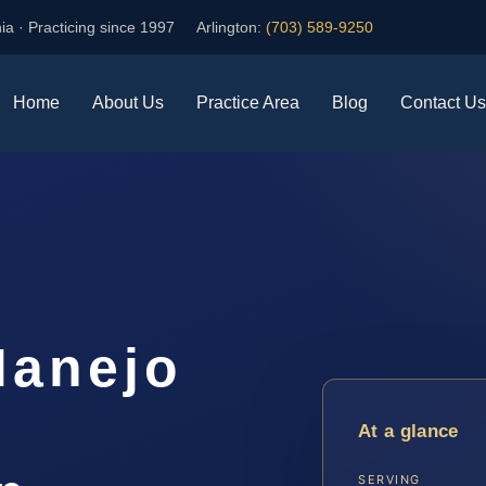
ia · Practicing since 1997
Arlington:
(703) 589-9250
Home
About Us
Practice Area
Blog
Contact Us
Manejo
At a glance
SERVING