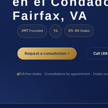
en el Condad
Fairfax, VA
1997
VA
EN · ES
Founded
Intake
Request a consultation
Call (8
Toll-free intake · Consultations by appointment · Intake av