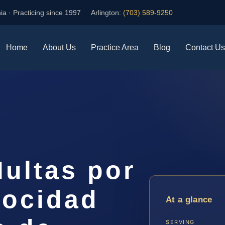
ia · Practicing since 1997
Arlington:
(703) 589-9250
Home
About Us
Practice Area
Blog
Contact Us
ultas por
locidad
At a glance
SERVING