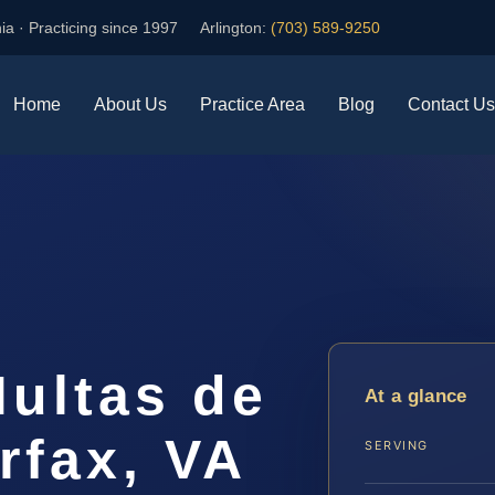
ia · Practicing since 1997
Arlington:
(703) 589-9250
Home
About Us
Practice Area
Blog
Contact Us
ultas de
At a glance
rfax, VA
SERVING