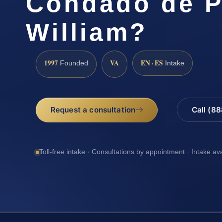
Condado de P
William?
1997
VA
EN · ES
Founded
Intake
Request a consultation
Call (8
Toll-free intake · Consultations by appointment · Intake av