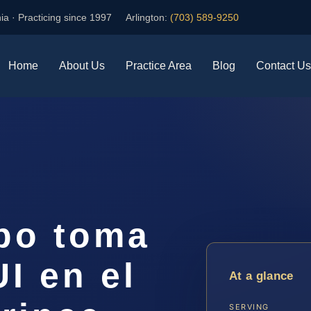
ia · Practicing since 1997
Arlington:
(703) 589-9250
Home
About Us
Practice Area
Blog
Contact Us
po toma
I en el
At a glance
SERVING