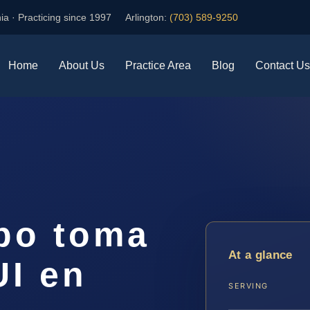
ia · Practicing since 1997
Arlington:
(703) 589-9250
Home
About Us
Practice Area
Blog
Contact Us
po toma
At a glance
UI en
SERVING